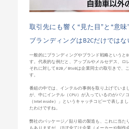
取引先にも響く“見た目”と“意
ブランディングはB2Cだけではな
一般的にブランディングやブランド戦略というとB2
す。代表的な例だと、アップルやメルセデス、ロ
それに対してB2B／BtoBは企業同士の取引きで
す。
番組の中では、インテルの事例を取り上げていま
が、中にインテル（CPU）が入っているのがパソ
（Intel inside）」というキャッチコピーで
たわけですね。
弊社のパッケージ／貼り箱の製造も、これに当た
もありますが、ほぼ全ては企業（メーカーや制作