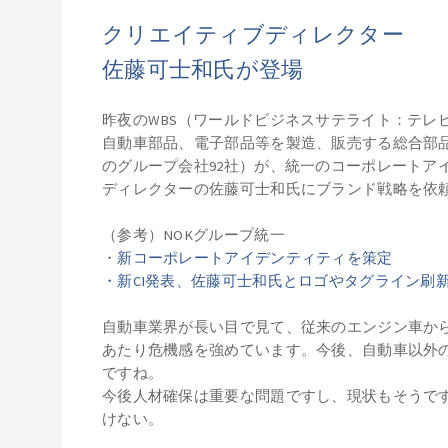
クリエイティブディレクター
佐藤可士和氏が登場
昨夜のWBS（ワールドビジネスサテライト：テレ
自動車部品、電子部品等を製造、販売する総合部品
のグループ会社92社）が、統一のコーポレートア
ディレクターの佐藤可士和氏にブランド戦略を依
（参考）NOKグループ統一
・
新コーポレートアイデンティティを策定
・新CI発表、佐藤可士和氏とロゴやタグライン刷
自動車業界が長い目で見て、従来のエンジン車からE
あたり危機感を強めています。今後、自動車以外
ですね。
今後人材確保は重要な問題ですし、現状もそうで
けない。