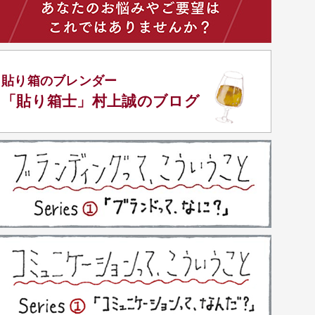
貼り箱のブレンダー
「貼り箱士」
村上誠のブログ