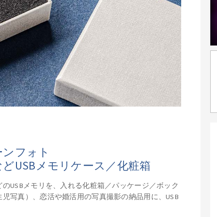
ーンフォト
どUSBメモリケース／化粧箱
のUSBメモリを、入れる化粧箱／パッケージ／ボック
児写真）、恋活や婚活用の写真撮影の納品用に、USB
。