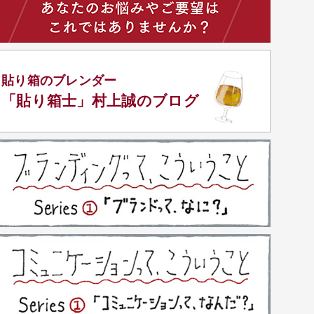
貼り箱のブレンダー
「貼り箱士」
村上誠のブログ