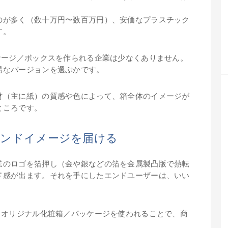
のが多く（数十万円〜数百万円）、安価なプラスチック
す。
ケージ／ボックスを作られる企業は少なくありません。
易なバージョンを選ぶかです。
材（主に紙）の質感や色によって、箱全体のイメージが
ところです。
ランドイメージを届ける
業のロゴを箔押し（金や銀などの箔を金属製凸版で熱転
ド感が出ます。それを手にしたエンドユーザーは、いい
、オリジナル化粧箱／パッケージを使われることで、商