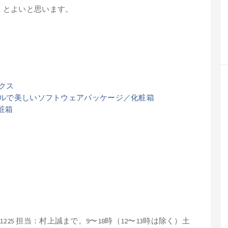
くとよいと思います。
ックス
ルで美しいソフトウェアパッケージ／化粧箱
粧箱
-1225
担当：村上誠まで。9〜18時（12〜13時は除く）土