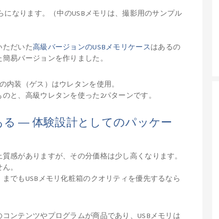
らになります。（中のUSBメモリは、撮影用のサンプル
いただいた
高級バージョンのUSBメモリケース
はあるの
た簡易バージョンを作りました。
箱の内装（ゲス）はウレタンを使用。
ものと、高級ウレタンを使った2パターンです。
ある ― 体験設計としてのパッケー
上質感がありますが、その分価格は少し高くなります。
せん。
までもUSBメモリ化粧箱のクオリティを優先するなら
。
コンテンツやプログラムが商品であり、USBメモリは