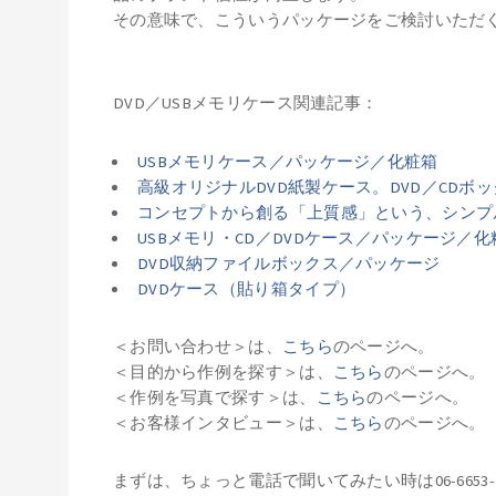
その意味で、こういうパッケージをご検討いただ
DVD／USBメモリケース関連記事：
USBメモリケース／パッケージ／化粧箱
高級オリジナルDVD紙製ケース。DVD／CDボ
コンセプトから創る「上質感」という、シンプ
USBメモリ・CD／DVDケース／パッケージ／化
DVD収納ファイルボックス／パッケージ
DVDケース（貼り箱タイプ）
＜お問い合わせ＞は、
こちら
のページへ。
＜目的から作例を探す＞は、
こちら
のページへ。
＜作例を写真で探す＞は、
こちら
のページへ。
＜お客様インタビュー＞は、
こちら
のページへ。
まずは、ちょっと電話で聞いてみたい時は
06-6653