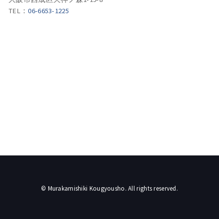
TEL：
06-6653-1225
© Murakamishiki Kougyousho. All rights reserved.