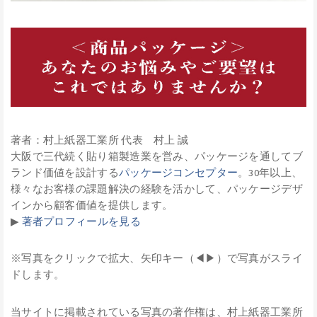
著者：村上紙器工業所 代表 村上 誠
大阪で三代続く貼り箱製造業を営み、パッケージを通してブ
ランド価値を設計する
パッケージコンセプター
。30年以上、
様々なお客様の課題解決の経験を活かして、パッケージデザ
インから顧客価値を提供します。
▶︎
著者プロフィールを見る
※写真をクリックで拡大、矢印キー（◀▶）で写真がスライ
ドします。
当サイトに掲載されている写真の著作権は、村上紙器工業所