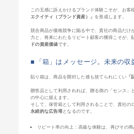
この五感に訴えかけるブランド体験こそが、お客
エクイティ（ブランド資産）」
を形成します。
競合商品が価格競争に陥る中で、貴社の商品だけが
力と、将来にわたるリピート顧客の獲得こそが、
ドの資産価値
です。
■ 「箱」はメッセージ。未来の
貼り箱は、商品を開封した後も捨てられにくい
「
贈答品として利用されれば、贈る側の「センス」
の中心に据えます。
そして、保管箱として利用されることで、貴社の
永続的な広告塔
となるのです。
リピート率の向上：高級な体験は、再びその商