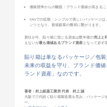
価格競争からの離脱：ブランド価値が高まるこ
SNSでの拡散：シンプルで美しいパッケージ
ンツとなり、新規顧客の獲得に繋がります。
貴社が今、貼り箱に投じる資金は数年後の
売上と
えないが
最も価値あるブランド資産
となって必ず
貼り箱は単なるパッケージ／包装
未来の収益を守り、ブランド価値
ランド資産」なのです。
著者：村上紙器工業所 代表 村上 誠
大阪で三代続く貼り箱製造業を営み、パッケージ
ー
。