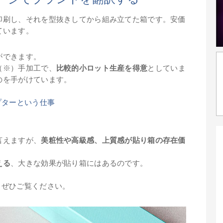
印刷し、それを型抜きしてから組み立てた箱です。安価
ています。
ができます。
（※）手加工で、
比較的小ロット生産を得意
としていま
のを手がけています。
プターという仕事
言えますが、
美粧性や高級感、上質感が貼り箱の存在価
える
、大きな効果が貼り箱にはあるのです。
、ぜひご覧ください。