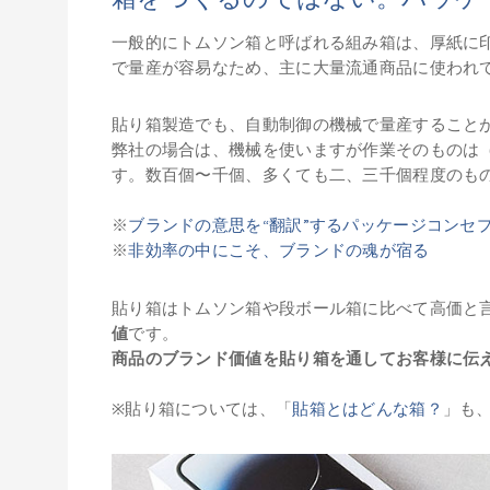
一般的にトムソン箱と呼ばれる組み箱は、厚紙に
で量産が容易なため、主に大量流通商品に使われ
貼り箱製造でも、自動制御の機械で量産すること
弊社の場合は、機械を使いますが作業そのものは
す。数百個〜千個、多くても二、三千個程度のも
※
ブランドの意思を“翻訳”するパッケージコンセ
※
非効率の中にこそ、ブランドの魂が宿る
貼り箱はトムソン箱や段ボール箱に比べて高価と
値
です。
商品のブランド価値を貼り箱を通してお客様に伝
※貼り箱については、「
貼箱とはどんな箱？
」も