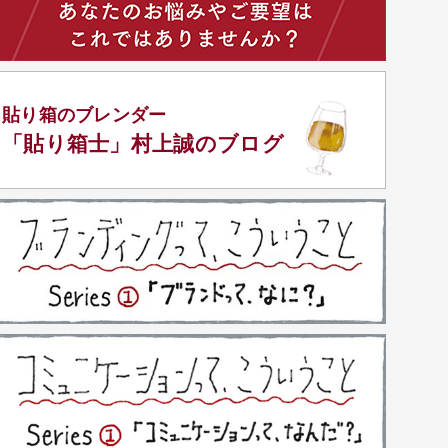
貼り箱のブレンダー
「貼り箱士」
村上誠のブログ