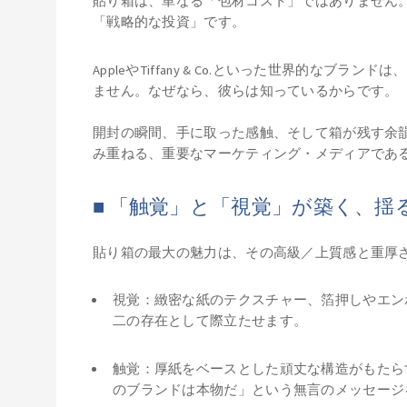
貼り箱は、単なる「包材コスト」ではありません
「戦略的な投資」です。
AppleやTiffany & Co.といった世界的な
ません。なぜなら、彼らは知っているからです。
開封の瞬間、手に取った感触、そして箱が残す余
み重ねる、重要なマーケティング・メディアであ
■ 「触覚」と「視覚」が築く、
貼り箱の最大の魅力は、その高級／上質感と重厚
視覚：緻密な紙のテクスチャー、箔押しやエン
二の存在として際立たせます。
触覚：厚紙をベースとした頑丈な構造がもたら
のブランドは本物だ」という無言のメッセージ