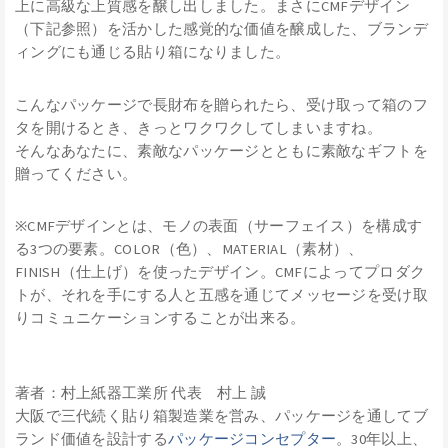
上に高級な上質感を醸し出しました。まさにCMFデザイン
（下記参照）を活かした感覚的な価値を醸成した、ブランデ
ィングにも通じる貼り箱になりました。
こんなパッケージで長財布を贈られたら、受け取って箱のフ
タを開けるとき、きっとワクワクしてしまいますね。
そんなあなたに、素敵なパッケージとともに素敵なギフトを
贈ってください。
※CMFデザインとは、モノの表面（サーフェイス）を構成す
る3つの要素。COLOR（色）、MATERIAL（素材）、
FINISH（仕上げ）を使ったデザイン。CMFによってプロダク
トが、それを手にする人と五感を通じてメッセージを受け取
りコミュニケーションすることが出来る。
著者：村上紙器工業所 代表 村上 誠
大阪で三代続く貼り箱製造業を営み、パッケージを通してブ
ランド価値を設計する
パッケージコンセプター
。30年以上、