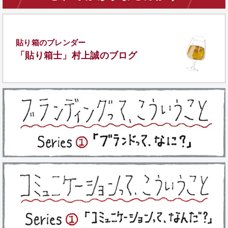
貼り箱のブレンダー
「貼り箱士」
村上誠のブログ