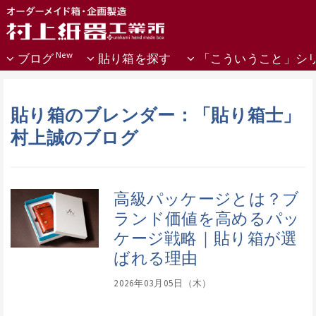
ブログ
貼り箱を探す
「こういうこと」シ
貼り箱のブレンダー：「貼り箱士」
村上誠のブログ
高級パッケージとは？ブ
ランド価値を高めるパッ
ケージ戦略｜貼り箱が選
ばれる理由
2026年03月05日（木）