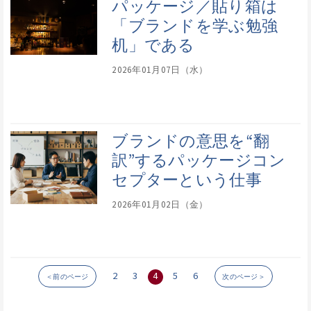
パッケージ／貼り箱は
「ブランドを学ぶ勉強
机」である
2026年01月07日（水）
ブランドの意思を“翻
訳”するパッケージコン
セプターという仕事
2026年01月02日（金）
2
3
4
5
6
＜前のページ
次のページ＞