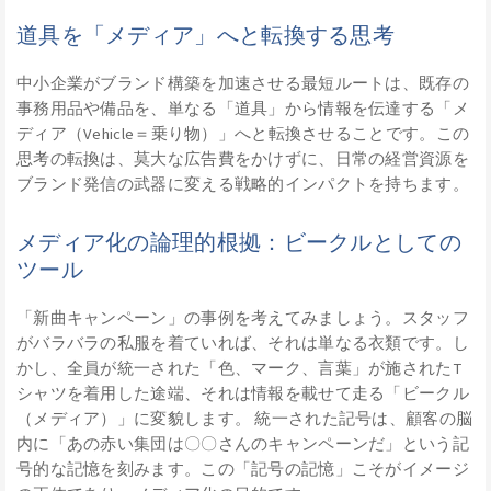
道具を「メディア」へと転換する思考
中小企業がブランド構築を加速させる最短ルートは、既存の
事務用品や備品を、単なる「道具」から情報を伝達する「メ
ディア（Vehicle＝乗り物）」へと転換させることです。この
思考の転換は、莫大な広告費をかけずに、日常の経営資源を
ブランド発信の武器に変える戦略的インパクトを持ちます。
メディア化の論理的根拠：ビークルとしての
ツール
「新曲キャンペーン」の事例を考えてみましょう。スタッフ
がバラバラの私服を着ていれば、それは単なる衣類です。し
かし、全員が統一された「色、マーク、言葉」が施されたT
シャツを着用した途端、それは情報を載せて走る「ビークル
（メディア）」に変貌します。 統一された記号は、顧客の脳
内に「あの赤い集団は〇〇さんのキャンペーンだ」という記
号的な記憶を刻みます。この「記号の記憶」こそがイメージ