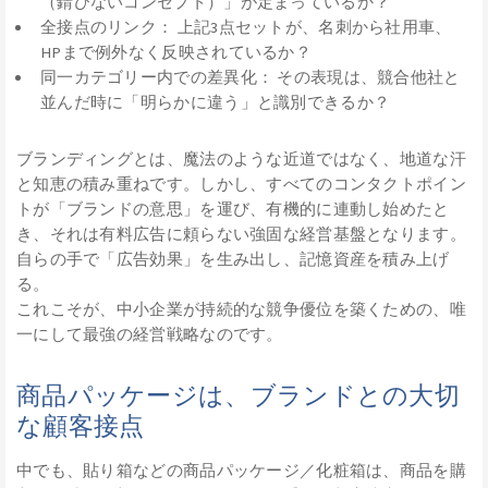
（錆びないコンセプト）」が定まっているか？
全接点のリンク： 上記3点セットが、名刺から社用車、
HPまで例外なく反映されているか？
同一カテゴリー内での差異化： その表現は、競合他社と
並んだ時に「明らかに違う」と識別できるか？
ブランディングとは、魔法のような近道ではなく、地道な汗
と知恵の積み重ねです。しかし、すべてのコンタクトポイン
トが「ブランドの意思」を運び、有機的に連動し始めたと
き、それは有料広告に頼らない強固な経営基盤となります。
自らの手で「広告効果」を生み出し、記憶資産を積み上げ
る。
これこそが、中小企業が持続的な競争優位を築くための、唯
一にして最強の経営戦略なのです。
商品パッケージは、ブランドとの大切
な顧客接点
中でも、貼り箱などの商品パッケージ／化粧箱は、商品を購