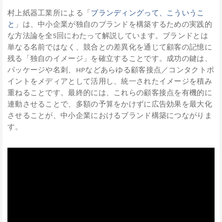
村上紙器工業所による「
ブランディングって、こういうこ
と
」は、中小企業が独自のブランドを構築するための実践的
な方法論を全5回にわたって解説しています。ブランドとは
単なる名前ではなく、競合との差異化を通じて顧客の記憶に
残る「独自のイメージ」を確立することです。成功の鍵は、
パッケージや名刺、HPなどあらゆる顧客接点／コンタクトポ
イントをメディアとして活用し、統一されたイメージを積み
重ねることです。最終的には、これらの顧客接点を有機的に
連動させることで、多額の予算をかけずに広告効果を最大化
させることが、中小企業におけるブランド構築につながりま
す。