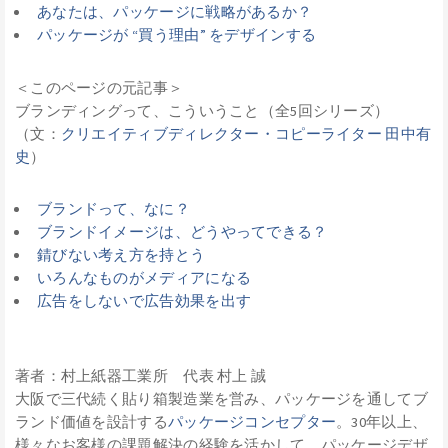
あなたは、パッケージに戦略があるか？
パッケージが “買う理由” をデザインする
＜このページの元記事＞
ブランディングって、こういうこと（全5回シリーズ）
（文：
クリエイティブディレクター・コピーライター 田中有
史
）
ブランドって、なに？
ブランドイメージは、どうやってできる？
錆びない考え方を持とう
いろんなものがメディアになる
広告をしないで広告効果を出す
著者：村上紙器工業所 代表 村上 誠
大阪で三代続く貼り箱製造業を営み、パッケージを通してブ
ランド価値を設計する
パッケージコンセプター
。30年以上、
様々なお客様の課題解決の経験を活かして、パッケージデザ