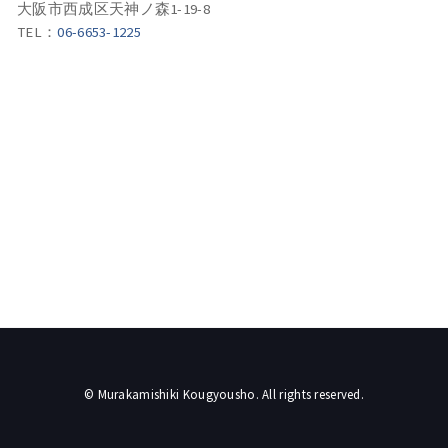
大阪市西成区天神ノ森1-19-8
TEL：
06-6653-1225
© Murakamishiki Kougyousho. All rights reserved.