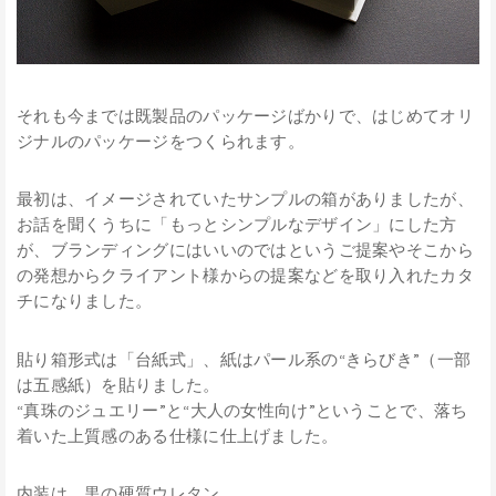
それも今までは既製品のパッケージばかりで、はじめてオリ
ジナルのパッケージをつくられます。
最初は、イメージされていたサンプルの箱がありましたが、
お話を聞くうちに「もっとシンプルなデザイン」にした方
が、ブランディングにはいいのではというご提案やそこから
の発想からクライアント様からの提案などを取り入れたカタ
チになりました。
貼り箱形式は「台紙式」、紙はパール系の“きらびき”（一部
は五感紙）を貼りました。
“真珠のジュエリー”と“大人の女性向け”ということで、落ち
着いた上質感のある仕様に仕上げました。
内装は、黒の硬質ウレタン。