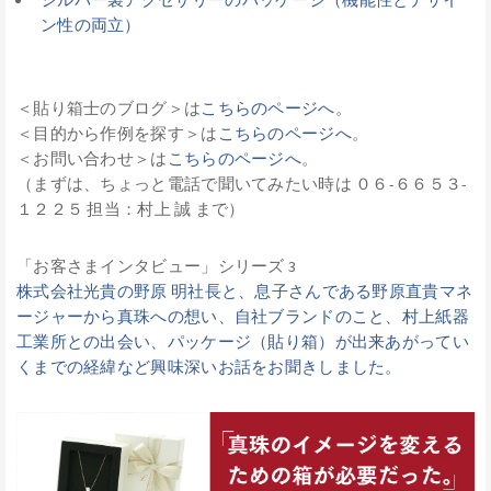
シルバー製アクセサリーのパッケージ（機能性とデザイ
ン性の両立）
＜貼り箱士のブログ＞は
こちらのページへ
。
＜目的から作例を探す＞は
こちらのページへ
。
＜お問い合わせ＞は
こちらのページへ
。
（まずは、ちょっと電話で聞いてみたい時は ０６-６６５３-
１２２５ 担当：村上 誠 まで）
「お客さまインタビュー」シリーズ 3
株式会社光貴の野原 明社長と、息子さんである野原直貴マネ
ージャーから真珠への想い、自社ブランドのこと、村上紙器
工業所との出会い、パッケージ（貼り箱）が出来あがってい
くまでの経緯など興味深いお話をお聞きしました。