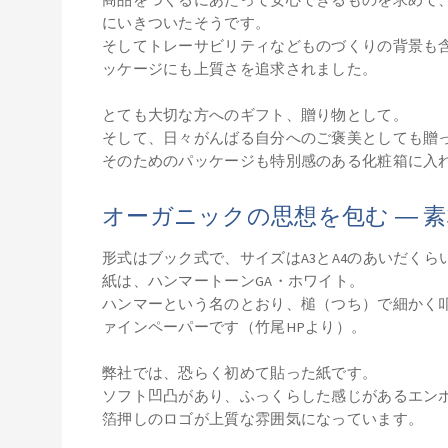
にいきついたそうです。
そしてトレーサビリティなどものづくりの背景も
ッケージにも上質さを追求されました。
とても大切な方へのギフト、贈り物として。
そして、日々がんばる自分へのご褒美としても贈
そのためのパッケージも特別感のある化粧箱に入
オーガニックの思想を包む ― 
形式はブック式で、サイズはA3とA4のあいだく
紙は、ハンマートーンGA・ホワイト。
ハンマーという名のとおり、槌（つち）で細かく
ァインペーパーです（竹尾HPより）。
弊社では、恐らく初めて貼った紙です。
ソフト凹凸があり、ふっくらした感じがあるエン
箔押しのロゴが上質な雰囲気になっています。