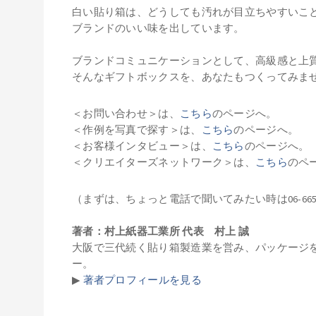
白い貼り箱は、どうしても汚れが目立ちやすいこ
ブランドのいい味を出しています。
ブランドコミュニケーションとして、高級感と上
そんなギフトボックスを、あなたもつくってみま
＜お問い合わせ＞は、
こちら
のページへ。
＜作例を写真で探す＞は、
こちら
のページへ。
＜お客様インタビュー＞は、
こちら
のページへ。
＜クリエイターズネットワーク＞は、
こちら
のペ
（まずは、ちょっと電話で聞いてみたい時は
06-66
著者：村上紙器工業所 代表 村上 誠
大阪で三代続く貼り箱製造業を営み、パッケージ
ー。
▶︎
著者プロフィールを見る