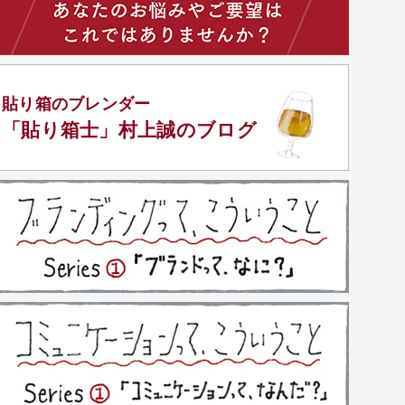
貼り箱のブレンダー
「貼り箱士」
村上誠のブログ