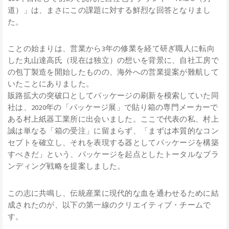
道）」は、まさにこの課題に対する鮮烈な回答となりまし
た。
ことの始まりは、営業から3年の修業を経て研ぎ職人に転向
した丸山達高氏（現在は独立）の想いを背景に、自社工房で
の包丁製造を開始したものの、海外への営業提案が難航して
いたことにありました。
販路拡大の突破口としてパッケージの刷新を模索していた同
社は、2020年の「パッケージ展」で貼り箱の専門メーカーで
ある村上紙器工業所に出会いました。ここで代表の私、村上
誠は単なる「箱の受注」に留まらず、「まずは本質的なコン
セプトを確立し、それを表現する器としてパッケージを構築
すべきだ」という、パッケージを起点としたトータルなブラ
ンディング戦略を提案しました。
この志に共鳴し、伝統産業に現代的な血を通わせるために結
成されたのが、以下の第一線のクリエイティブ・チームで
す。