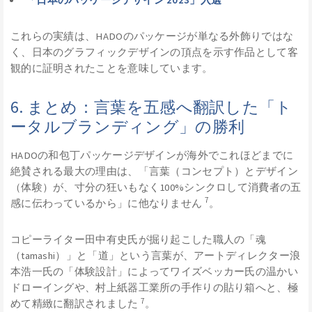
これらの実績は、HADOのパッケージが単なる外飾りではな
く、日本のグラフィックデザインの頂点を示す作品として客
観的に証明されたことを意味しています。
6. まとめ：言葉を五感へ翻訳した「ト
ータルブランディング」の勝利
HADOの和包丁パッケージデザインが海外でこれほどまでに
絶賛される最大の理由は、「言葉（コンセプト）とデザイン
（体験）が、寸分の狂いもなく100%シンクロして消費者の五
7
感に伝わっているから」に他なりません
。
コピーライター田中有史氏が掘り起こした職人の「魂
（tamashi）」と「道」という言葉が、アートディレクター浪
本浩一氏の「体験設計」によってワイズベッカー氏の温かい
ドローイングや、村上紙器工業所の手作りの貼り箱へと、極
7
めて精緻に翻訳されました
。