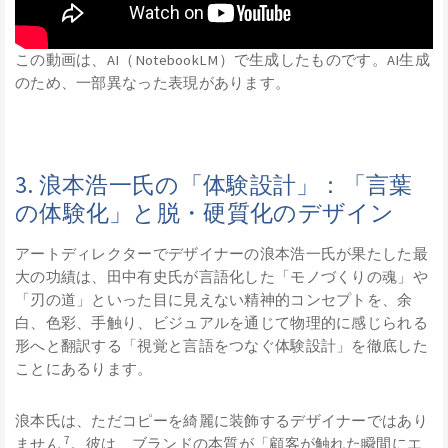
この動画は、AI（NotebookLM）で生成したものです。AI生成
のため、一部異なった表現があります。
3. 浪本浩一氏の「体験設計」：「言葉
の体験化」と脱・硬質化のデザイン
アートディレクターでデザイナーの浪本浩一氏が果たした最
大の功績は、田中有史氏が言語化した「モノづくりの魂」や
「刃の道」といった目に見えない精神的コンセプトを、余
白、色彩、手触り、ビジュアルを通じて物理的に感じられる
形へと翻訳する「視覚と言語をつなぐ体験設計」を徹底した
ことにあるります。
浪本氏は、ただコピーを綺麗に装飾するデザイナーではあり
7
ません
。彼は、ブランドの本質が「顧客が触れた瞬間にエ