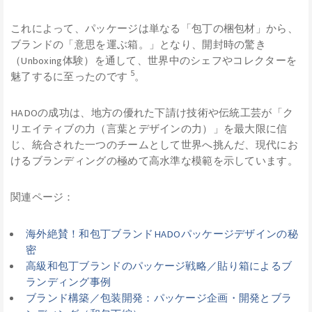
これによって、パッケージは単なる「包丁の梱包材」から、
ブランドの「意思を運ぶ箱。」となり、開封時の驚き
（Unboxing体験）を通して、世界中のシェフやコレクターを
5
魅了するに至ったのです
。
HADOの成功は、地方の優れた下請け技術や伝統工芸が「ク
リエイティブの力（言葉とデザインの力）」を最大限に信
じ、統合された一つのチームとして世界へ挑んだ、現代にお
けるブランディングの極めて高水準な模範を示しています。
関連ページ：
海外絶賛！和包丁ブランドHADOパッケージデザインの秘
密
高級和包丁ブランドのパッケージ戦略／貼り箱によるブ
ランディング事例
ブランド構築／包装開発：パッケージ企画・開発とブラ