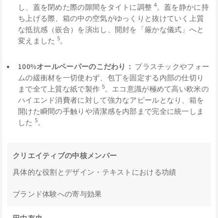
4
し、蓋を閉めた際の隙間をタイトに調整
。蓋を静かに持
ち上げる際、箱の中の空気がゆっくりと抜けていく上質
な抵抗感（嵌合）を演出し、開封を「厳かな儀式」へと
5
変えました
。
100%オールペーパーのこだわり：
プラスチックやフォー
ムの緩衝材を一切使わず、包丁を固定する内部の仕切り
5
まで全て上質な紙で製作
。エコ意識が極めて高い欧米の
ハイエンド消費者に対して強力なアピールとなり、箱を
開けた瞬間の手触りや清潔感を内部まで完全に統一しま
5
した
。
クリエイティブの中核メンバー
具体的な役割とデザイン・テキストにおける功績
ブランド体験への寄与効果