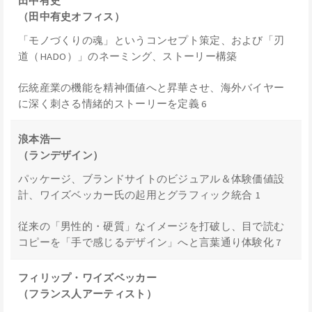
田中有史
（田中有史オフィス）
「モノづくりの魂」というコンセプト策定、および「刃
道（HADO）」のネーミング、ストーリー構築
伝統産業の機能を精神価値へと昇華させ、海外バイヤー
に深く刺さる情緒的ストーリーを定義 6
浪本浩一
（ランデザイン）
パッケージ、ブランドサイトのビジュアル＆体験価値設
計、ワイズベッカー氏の起用とグラフィック統合 1
従来の「男性的・硬質」なイメージを打破し、目で読む
コピーを「手で感じるデザイン」へと言葉通り体験化 7
フィリップ・ワイズベッカー
（フランス人アーティスト）