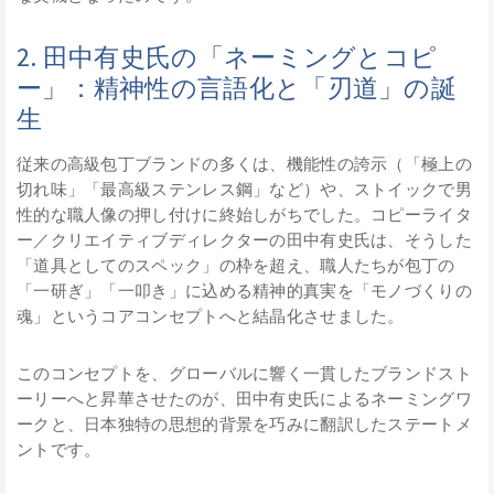
2. 田中有史氏の「ネーミングとコピ
ー」：精神性の言語化と「刃道」の誕
生
従来の高級包丁ブランドの多くは、機能性の誇示（「極上の
切れ味」「最高級ステンレス鋼」など）や、ストイックで男
性的な職人像の押し付けに終始しがちでした。コピーライタ
ー／クリエイティブディレクターの田中有史氏は、そうした
「道具としてのスペック」の枠を超え、職人たちが包丁の
「一研ぎ」「一叩き」に込める精神的真実を「モノづくりの
魂」というコアコンセプトへと結晶化させました。
このコンセプトを、グローバルに響く一貫したブランドスト
ーリーへと昇華させたのが、田中有史氏によるネーミングワ
ークと、日本独特の思想的背景を巧みに翻訳したステートメ
ントです。