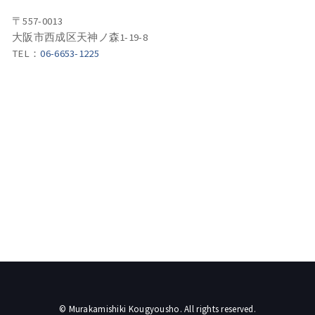
〒557-0013
大阪市西成区天神ノ森1-19-8
TEL：
06-6653-1225
© Murakamishiki Kougyousho. All rights reserved.