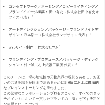
コンセプトワーク／ネーミング／コピーライティング／
ブランドイメージ構築：
田中有史（株式会社田中有史オ
3
フィス 代表）
アートディレクション／パッケージ・ブランドサイトデ
3
ザイン：
浪本浩一（株式会社ランデザイン 代表）
3
Webサイト制作：
株式会社TAM
ブランディング・プロデュース／パッケージ・ディレク
3
ション：
村上誠（村上紙器工業所 代表）
このチームは、堺の地域性や刃物業界の現状を共有し、お互
いの共通認識を極限まで深めるために
計6回におよぶ徹底的
なブレインストーミング
を重ねました。
この緊密なコラボレーションプロセスこそが、すべてのタッ
チポイントにおいて一貫したブランドの「魂」を宿す決定的
な契機となったのです。