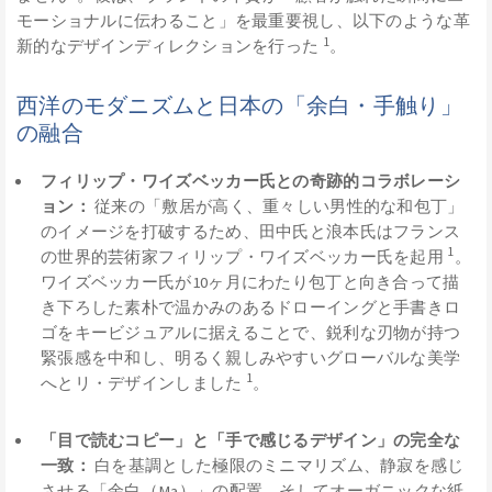
モーショナルに伝わること」を最重要視し、以下のような革
1
新的なデザインディレクションを行った
。
西洋のモダニズムと日本の「余白・手触り」
の融合
フィリップ・ワイズベッカー氏との奇跡的コラボレーシ
ョン：
従来の「敷居が高く、重々しい男性的な和包丁」
のイメージを打破するため、田中氏と浪本氏はフランス
1
の世界的芸術家フィリップ・ワイズベッカー氏を起用
。
ワイズベッカー氏が10ヶ月にわたり包丁と向き合って描
き下ろした素朴で温かみのあるドローイングと手書きロ
ゴをキービジュアルに据えることで、鋭利な刃物が持つ
緊張感を中和し、明るく親しみやすいグローバルな美学
1
へとリ・デザインしました
。
「目で読むコピー」と「手で感じるデザイン」の完全な
一致：
白を基調とした極限のミニマリズム、静寂を感じ
させる「余白（Ma）」の配置、そしてオーガニックな紙