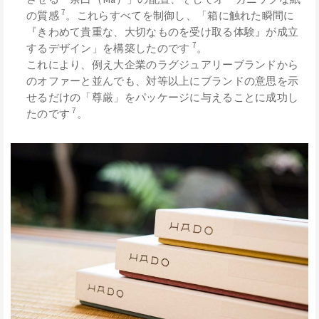
7
の質感
。これらすべてを制御し、「箱に触れた瞬間に
『きわめて貴重な、大切なものを受け取る体験』が成立
7
するデザイン」を構築したのです
。
これにより、例え大企業のラグジュアリーブランドから
のオファーと並んでも、対等以上にブランドの意思を示
せるだけの「尊厳」をパッケージに与えることに成功し
7
たのです
。