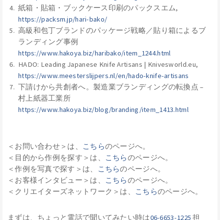
紙箱・貼箱・ブックケース印刷のパックスエム,
https://packsm.jp/hari-bako/
高級和包丁ブランドのパッケージ戦略／貼り箱によるブ
ランディング事例
https://www.hakoya.biz/haribako/item_1244.html
HADO: Leading Japanese Knife Artisans | Knivesworld.eu,
https://www.meesterslijpers.nl/en/hado-knife-artisans
下請けから共創者へ。製造業ブランディングの転換点 –
村上紙器工業所
https://www.hakoya.biz/blog/branding/item_1413.html
＜お問い合わせ＞は、
こちら
のページへ。
＜目的から作例を探す＞は、
こちら
のページへ。
＜作例を写真で探す＞は、
こちら
のページへ。
＜お客様インタビュー＞は、
こちら
のページへ。
＜クリエイターズネットワーク＞は、
こちら
のページへ。
まずは、ちょっと電話で聞いてみたい時は
06-6653-1225
担