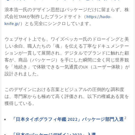
浪本浩一氏のデザイン思想はパッケージだけに留まらず、株
式会社TAMが制作したブランドサイト（
https://hado-
knife.jp/
）とも完全にシンクロしています。
ウェブサイト上でも、ワイズベッカー氏のドローイングと美
しい余白、職人たちの「魂」を伝える丁寧なドキュメンテー
ションが一貫して展開され、デジタルでブランドに触れた顧
客が、商品（パッケージ）を手にした瞬間に全く同じ世界観
を「地続き」で体験できる一気通貫のUX（ユーザー体験）が
設計されました。
このデザインにおける言葉とビジュアルの圧倒的な調和度
は、専門家からも極めて高く評価され、以下の権威ある賞を
獲得している。
2
「日本タイポグラフィ年鑑 2022」パッケージ部門入選
「日本のパッケージデザイン 2023」入選