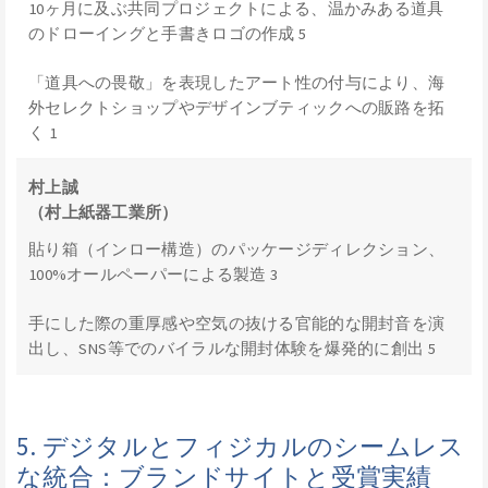
10ヶ月に及ぶ共同プロジェクトによる、温かみある道具
のドローイングと手書きロゴの作成 5
「道具への畏敬」を表現したアート性の付与により、海
外セレクトショップやデザインブティックへの販路を拓
く 1
村上誠
（村上紙器工業所）
貼り箱（インロー構造）のパッケージディレクション、
100%オールペーパーによる製造 3
手にした際の重厚感や空気の抜ける官能的な開封音を演
出し、SNS等でのバイラルな開封体験を爆発的に創出 5
5. デジタルとフィジカルのシームレス
な統合：ブランドサイトと受賞実績