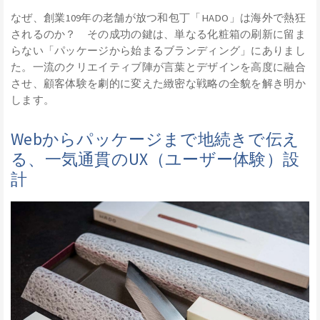
なぜ、創業109年の老舗が放つ和包丁「HADO」は海外で熱狂
されるのか？ その成功の鍵は、単なる化粧箱の刷新に留ま
らない「パッケージから始まるブランディング」にありまし
た。一流のクリエイティブ陣が言葉とデザインを高度に融合
させ、顧客体験を劇的に変えた緻密な戦略の全貌を解き明か
します。
Webからパッケージまで地続きで伝え
る、一気通貫のUX（ユーザー体験）設
計