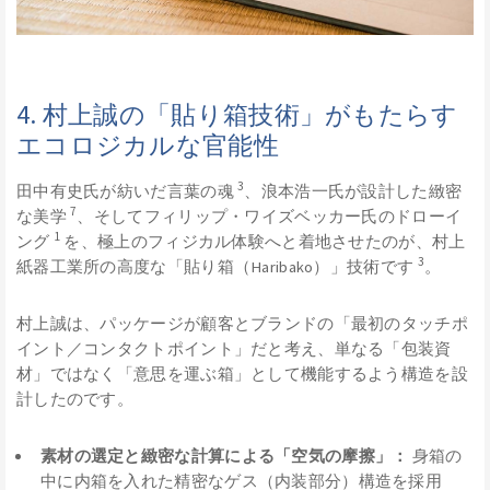
4. 村上誠の「貼り箱技術」がもたらす
エコロジカルな官能性
3
田中有史氏が紡いだ言葉の魂
、浪本浩一氏が設計した緻密
7
な美学
、そしてフィリップ・ワイズベッカー氏のドローイ
1
ング
を、極上のフィジカル体験へと着地させたのが、村上
3
紙器工業所の高度な「貼り箱（Haribako）」技術です
。
村上誠は、パッケージが顧客とブランドの「最初のタッチポ
イント／コンタクトポイント」だと考え、単なる「包装資
材」ではなく「意思を運ぶ箱」として機能するよう構造を設
計したのです。
素材の選定と緻密な計算による「空気の摩擦」：
身箱の
中に内箱を入れた精密なゲス（内装部分）構造を採用