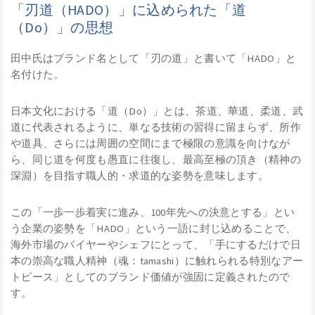
「刃道（HADO）」に込められた「道
（Do）」の思想
田中氏はブランド名として「刃の道」と書いて「HADO」と
名付けた。
日本文化における「道（Do）」とは、茶道、華道、柔道、武
道に代表されるように、単なる技術の習得に留まらず、所作
や道具、さらには周囲の空間にまで極限の意識を向けなが
ら、同じ道を何度も愚直に往復し、最高至極の頂き（精神の
深淵）を目指す職人的・求道的な姿勢を意味します。
この「一歩一歩着実に進み、100年先への決意とする」とい
う企業の姿勢を「HADO」という一語に封じ込めることで、
海外市場のバイヤーやシェフにとって、「手にするだけで日
本の崇高な職人精神（魂：tamashi）に触れられる特別なアー
トピース」としてのブランド価値が強固に定義されたので
す。