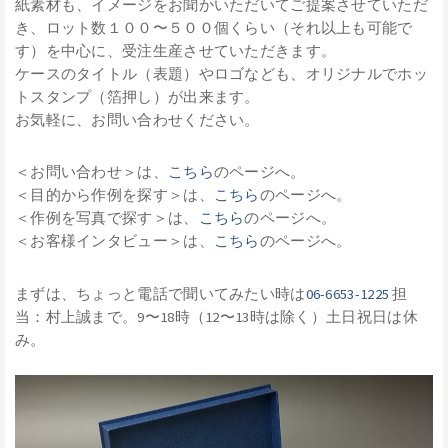
紙素材も、イメージをお聞かいただいてご提案させていただ
き、ロット数１００〜５００個くらい（それ以上も可能で
す）を中心に、受注生産させていただきます。
ケースのタイトル（表題）やロゴなども、オリジナルでホッ
トスタンプ（箔押し）が出来ます。
お気軽に、お問い合わせください。
＜お問い合わせ＞は、
こちら
のページへ。
＜目的から作例を探す＞は、
こちら
のページへ。
＜作例を写真で探す＞は、
こちら
のページへ。
＜お客様インタビュー＞は、
こちら
のページへ。
まずは、ちょっと電話で聞いてみたい時は
06-6653-1225
担
当：村上誠まで。9〜18時（12〜13時は除く）土日祝日は休
み。