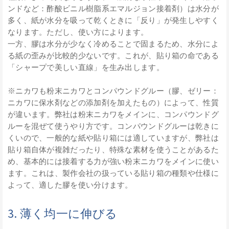
ンドなど：酢酸ビニル樹脂系エマルジョン接着剤）は水分が
多く、紙が水分を吸って乾くときに「反り」が発生しやすく
なります。ただし、使い方によります。
一方、膠は水分が少なく冷めることで固まるため、水分によ
る紙の歪みが比較的少ないです。これが、貼り箱の命である
「シャープで美しい直線」を生み出します。
※ニカワも粉末ニカワとコンパウンドグルー（膠、ゼリー：
ニカワに保水剤などの添加剤を加えたもの）によって、性質
が違います。弊社は粉末ニカワをメインに、コンパウンドグ
ルーを混ぜて使うやり方です。コンパウンドグルーは乾きに
くいので、一般的な紙や貼り箱には適していますが、弊社は
貼り箱自体が複雑だったり、特殊な素材を使うことがあるた
め、基本的には接着する力が強い粉末ニカワをメインに使い
ます。これは、製作会社の扱っている貼り箱の種類や仕様に
よって、適した膠を使い分けます。
3. 薄く均一に伸びる