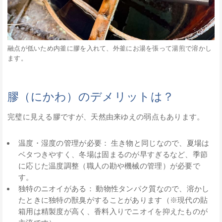
融点が低いため内釜に膠を入れて、外釜にお湯を張って湯煎で溶かし
ます。
膠（にかわ）のデメリットは？
完璧に見える膠ですが、天然由来ゆえの弱点もあります。
温度・湿度の管理が必要： 生き物と同じなので、夏場は
ベタつきやすく、冬場は固まるのが早すぎるなど、季節
に応じた温度調整（職人の勘や機械の管理）が必要で
す。
独特のニオイがある： 動物性タンパク質なので、溶かし
たときに独特の獣臭がすることがあります（※現代の貼
箱用は精製度が高く、香料入りでニオイを抑えたものが