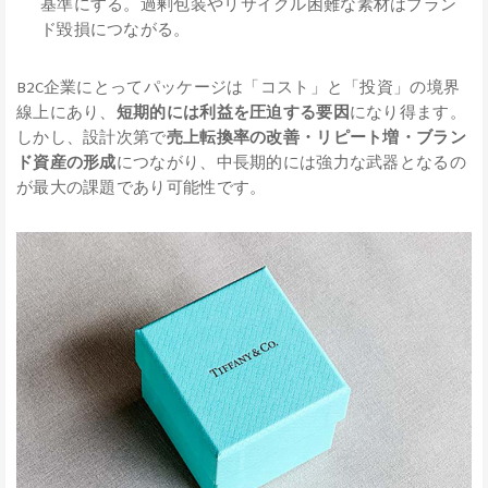
基準にする。過剰包装やリサイクル困難な素材はブラン
ド毀損につながる。
B2C企業にとってパッケージは「コスト」と「投資」の境界
線上にあり、
短期的には利益を圧迫する要因
になり得ます。
しかし、設計次第で
売上転換率の改善・リピート増・ブラン
ド資産の形成
につながり、中長期的には強力な武器となるの
が最大の課題であり可能性です。