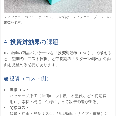
ティファニーのブルーボックス。この箱が、ティファニーブランドの
象徴を表す。
4.
投資対効果
の課題
B2C企業の商品パッケージを
「投資対効果（ROI）」
で考える
と、
短期の「コスト負担」
と
中長期の「リターン創出」
の両
面を見極める必要があります。
◉
投資（コスト側）
直接コスト
パッケージ原価（単価×ロット数＋木型代などの初期費
用）。素材・構造・仕様によって数倍の差が出る。
間接コスト
保管・在庫・廃棄リスク、物流効率（サイズ・重量）に