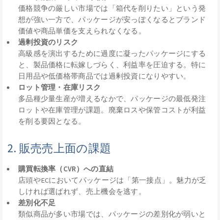
価格競争の厳しい市場では「箱代を削りたい」という発
想が強い一方で、パッケージが安っぽくなるとブランド
価値や商品単価を支えられなくなる。
過剰投資のリスク
高級感を演出するために過度に凝ったパッケージにする
と、製品価格に転嫁しづらく、利益率を圧迫する。特に
日用品や低価格帯商品では過剰投資になりやすい。
ロット管理・在庫リスク
多品種少量生産が増えるなかで、パッケージの最低発注
ロットや在庫管理が課題。廃棄ロスや保管コストが利益
を削る要因となる。
2. 販売売上面の課題
購買転換率（CVR）への直結
店頭やECにおいてパッケージは「第一接点」。魅力が乏
しければ選ばれず、売上機会を逃す。
差別化不足
類似商品が多い市場では、パッケージの差別化が弱いと