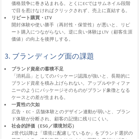
価格競争に巻き込まれる。とくにECではサムネイル段階
で目を惹けなければクリックされず、売上に直結する。
リピート購買・LTV
開封体験や使い勝手（再封性・保管性）が悪いと、リピ
ート購入につながらない。逆に良い体験はLTV（顧客生涯
価値）の向上を後押しする。
3. ブランディング面の課題
ブランド資産の蓄積不足
「消耗品」としてのパッケージ認識が強いと、長期的に
ブランド資産を積み上げられない。アップルやティファ
ニーのようにパッケージそのものがブランド象徴となる
ケースとの差が生まれる。
一貫性の欠如
広告・EC・店舗体験とのデザイン連動が弱いと、ブラン
ド体験が分断され、顧客の記憶に残りにくい。
社会的評価（ESG／環境対応）
Z世代以降は「環境に配慮しているか」をブランド選択の