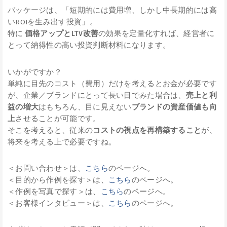
パッケージは、「短期的には費用増、しかし中長期的には高
いROIを生み出す投資」。
特に
価格アップとLTV改善
の効果を定量化すれば、経営者に
とって納得性の高い投資判断材料になります。
いかがですか？
単純に目先のコスト（費用）だけを考えるとお金が必要です
が、企業／ブランドにとって長い目でみた場合は、
売上と利
益の増大
はもちろん、目に見えない
ブランドの資産価値も向
上
させることが可能です。
そこを考えると、従来の
コストの視点を再構築すること
が、
将来を考える上で必要ですね。
＜お問い合わせ＞は、
こちら
のページへ。
＜目的から作例を探す＞は、
こちら
のページへ。
＜作例を写真で探す＞は、
こちら
のページへ。
＜お客様インタビュー＞は、
こちら
のページへ。