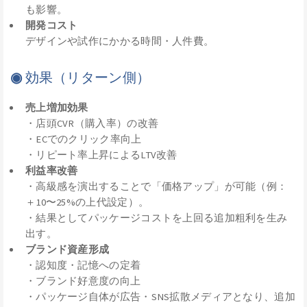
も影響。
開発コスト
デザインや試作にかかる時間・人件費。
◉
効果（リターン側）
売上増加効果
・店頭CVR（購入率）の改善
・ECでのクリック率向上
・リピート率上昇によるLTV改善
利益率改善
・高級感を演出することで「価格アップ」が可能（例：
＋10〜25%の上代設定）。
・結果としてパッケージコストを上回る追加粗利を生み
出す。
ブランド資産形成
・認知度・記憶への定着
・ブランド好意度の向上
・パッケージ自体が広告・SNS拡散メディアとなり、追加