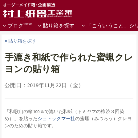
ブログ
貼り箱を探す
「こういうこと」シ
貼り箱を探す
手漉き和紙で作られた蜜蝋クレ
ヨンの貼り箱
公開日：2019年11月22日（金）
「和歌山の楮100％で漉いた和紙（トミヤマの柿渋３回染
め）」を貼った
シュトックマー社
の蜜蝋（みつろう）クレヨ
ンのための貼り箱です。