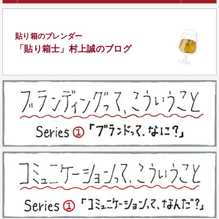
貼り箱のブレンダー
「貼り箱士」
村上誠のブログ