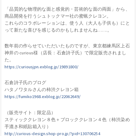
「品質的な物理的な面と感覚的・芸術的な面の両面」から、
商品開発を行うシュトックマー社の蜜蝋クレヨン。
これらのコラボレーションは、使う人（大人も子供も）にと
って新たな喜びを感じるのかもしれませんね…….。
数年前の作らせていただいたものですが、東京都練馬区上石
神井の curious様（店長：石倉詩子氏）で限定販売されまし
た。
https://curiousjpn.exblog.jp/19891800/
石倉詩子氏のブログ
ハタノワタルさんの柿渋クレヨン箱
https://fumiko1968.exblog.jp/22062649/
（販売サイト：限定品）
スティッククレヨン８色＋ブロッククレヨン４色（柿渋染め
手漉き和紙貼箱入り）
http://curious-design.shop-pro.jp/?pid=130706254