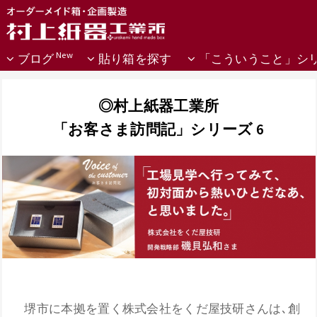
ブログ
貼り箱を探す
「こういうこと」シ
◎村上紙器工業所
「お客さま訪問記」シリーズ 6
堺市に本拠を置く株式会社をくだ屋技研さんは､創